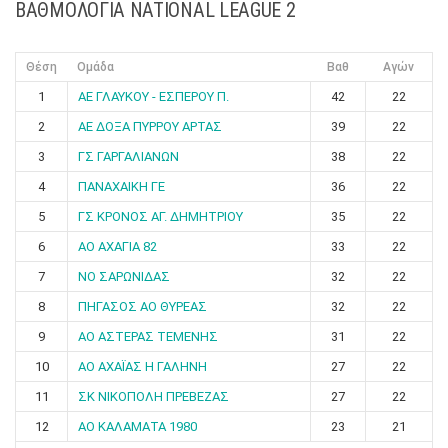
ΒΑΘΜΟΛΟΓΙΑ NATIONAL LEAGUE 2
Θέση
Ομάδα
Βαθ
Αγών
1
ΑΕ ΓΛΑΥΚΟΥ - ΕΣΠΕΡΟΥ Π.
42
22
2
ΑΕ ΔΟΞΑ ΠΥΡΡΟΥ ΑΡΤΑΣ
39
22
3
ΓΣ ΓΑΡΓΑΛΙΑΝΩΝ
38
22
4
ΠΑΝΑΧΑΙΚΗ ΓΕ
36
22
5
ΓΣ ΚΡΟΝΟΣ ΑΓ. ΔΗΜΗΤΡΙΟΥ
35
22
6
ΑΟ ΑΧΑΓΙΑ 82
33
22
7
ΝΟ ΣΑΡΩΝΙΔΑΣ
32
22
8
ΠΗΓΑΣΟΣ ΑΟ ΘΥΡΕΑΣ
32
22
9
ΑΟ ΑΣΤΕΡΑΣ ΤΕΜΕΝΗΣ
31
22
10
ΑΟ ΑΧΑΪΑΣ Η ΓΑΛΗΝΗ
27
22
11
ΣΚ ΝΙΚΟΠΟΛΗ ΠΡΕΒΕΖΑΣ
27
22
12
ΑΟ ΚΑΛΑΜΑΤΑ 1980
23
21