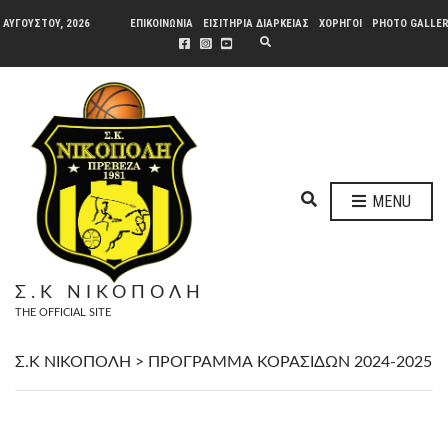
 ΑΥΓΟΎΣΤΟΥ, 2026
ΕΠΙΚΟΙΝΩΝΙΑ
ΕΙΣΙΤΗΡΙΑ ΔΙΑΡΚΕΙΑΣ
ΧΟΡΗΓΟΙ
PHOTO GALLE
E
X
P
A
N
D
S
E
A
R
C
H
E
F
MENU
O
X
R
P
M
A
N
Σ.Κ ΝΙΚΟΠΟΛΗ
D
THE OFFICIAL SITE
S
E
A
Σ.Κ ΝΙΚΟΠΟΛΗ
>
ΠΡΟΓΡΑΜΜΑ ΚΟΡΑΣΙΔΩΝ 2024-2025
R
C
H
F