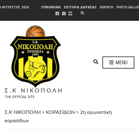
0 ΑΥΓΟΎΣΤΟΥ, 2026
ΕΠΙΚΟΙΝΩΝΙΑ
ΕΙΣΙΤΗΡΙΑ ΔΙΑΡΚΕΙΑΣ
ΧΟΡΗΓΟΙ
PHOTO GALLE
E
X
P
A
N
D
S
E
A
R
C
H
E
F
MENU
O
X
R
P
M
A
N
Σ.Κ ΝΙΚΟΠΟΛΗ
D
THE OFFICIAL SITE
S
E
A
Σ.Κ ΝΙΚΟΠΟΛΗ
>
ΚΟΡΑΣΙΔΩΝ
>
2η αγωνιστική
R
κορασίδων
C
H
F