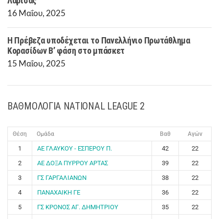
Λάρισας
16 Μαΐου, 2025
Η Πρέβεζα υποδέχεται το Πανελλήνιο Πρωτάθλημα
Κορασίδων Β’ φάση στο μπάσκετ
15 Μαΐου, 2025
ΒΑΘΜΟΛΟΓΙΑ NATIONAL LEAGUE 2
Θέση
Ομάδα
Βαθ
Αγών
1
ΑΕ ΓΛΑΥΚΟΥ - ΕΣΠΕΡΟΥ Π.
42
22
2
ΑΕ ΔΟΞΑ ΠΥΡΡΟΥ ΑΡΤΑΣ
39
22
3
ΓΣ ΓΑΡΓΑΛΙΑΝΩΝ
38
22
4
ΠΑΝΑΧΑΙΚΗ ΓΕ
36
22
5
ΓΣ ΚΡΟΝΟΣ ΑΓ. ΔΗΜΗΤΡΙΟΥ
35
22