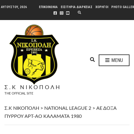
 ΑΥΓΟΎΣΤΟΥ, 2026
ΕΠΙΚΟΙΝΩΝΙΑ
ΕΙΣΙΤΗΡΙΑ ΔΙΑΡΚΕΙΑΣ
ΧΟΡΗΓΟΙ
PHOTO GALLE
E
X
P
A
N
D
S
E
A
R
C
H
E
F
MENU
O
X
R
P
M
A
N
Σ.Κ ΝΙΚΟΠΟΛΗ
D
THE OFFICIAL SITE
S
E
A
Σ.Κ ΝΙΚΟΠΟΛΗ
>
NATIONAL LEAGUE 2
>
ΑΕ ΔΟΞΑ
R
ΠΥΡΡΟΥ ΑΡΤ-ΑΟ ΚΑΛΑΜΑΤΑ 1980
C
H
F