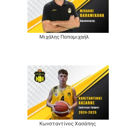
Μιχάλης Παπαμιχαήλ
Κωνσταντίνος Χασάπης