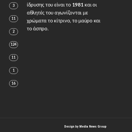
ίδρυσης του είναι το
1981
και οι
3
αθλητές του αγωνίζονται με
11
χρώματα το κίτρινο, το μαύρο και
το άσπρο.
2
124
11
1
16
Design by
Media News Group