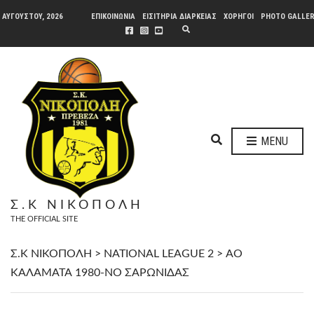
 ΑΥΓΟΎΣΤΟΥ, 2026
ΕΠΙΚΟΙΝΩΝΙΑ
ΕΙΣΙΤΗΡΙΑ ΔΙΑΡΚΕΙΑΣ
ΧΟΡΗΓΟΙ
PHOTO GALLE
E
X
P
A
N
D
S
E
A
R
C
H
E
F
MENU
O
X
R
P
M
A
N
Σ.Κ ΝΙΚΟΠΟΛΗ
D
THE OFFICIAL SITE
S
E
A
Σ.Κ ΝΙΚΟΠΟΛΗ
>
NATIONAL LEAGUE 2
>
ΑΟ
R
ΚΑΛΑΜΑΤΑ 1980-ΝΟ ΣΑΡΩΝΙΔΑΣ
C
H
F