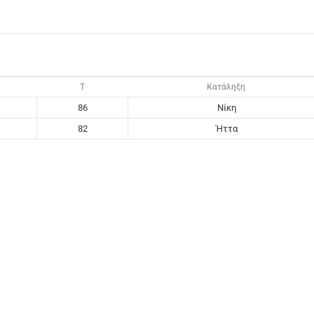
T
Κατάληξη
86
Νίκη
82
Ήττα