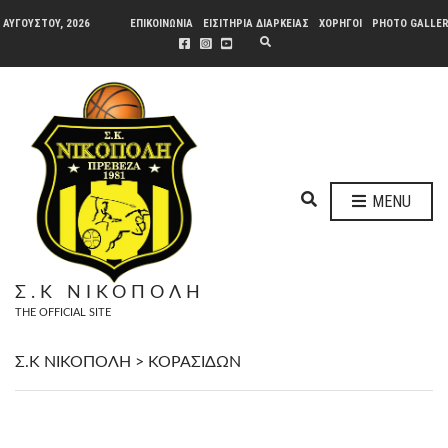
 ΑΥΓΟΎΣΤΟΥ, 2026
ΕΠΙΚΟΙΝΩΝΙΑ
ΕΙΣΙΤΗΡΙΑ ΔΙΑΡΚΕΙΑΣ
ΧΟΡΗΓΟΙ
PHOTO GALLE
E
X
P
A
N
D
S
E
A
R
C
H
E
F
MENU
O
X
R
P
M
A
N
Σ.Κ ΝΙΚΟΠΟΛΗ
D
THE OFFICIAL SITE
S
E
A
Σ.Κ ΝΙΚΟΠΟΛΗ
>
ΚΟΡΑΣΙΔΩΝ
R
C
H
F