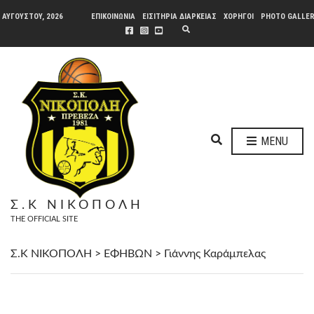
 ΑΥΓΟΎΣΤΟΥ, 2026
ΕΠΙΚΟΙΝΩΝΙΑ
ΕΙΣΙΤΗΡΙΑ ΔΙΑΡΚΕΙΑΣ
ΧΟΡΗΓΟΙ
PHOTO GALLE
E
X
P
A
N
D
S
E
A
R
C
H
E
F
MENU
O
X
R
P
M
A
N
Σ.Κ ΝΙΚΟΠΟΛΗ
D
THE OFFICIAL SITE
S
E
A
Σ.Κ ΝΙΚΟΠΟΛΗ
>
ΕΦΗΒΩΝ
>
Γιάννης Καράμπελας
R
C
H
F