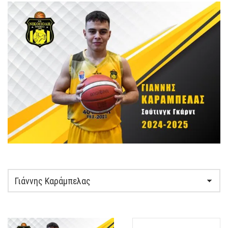
O
R
M