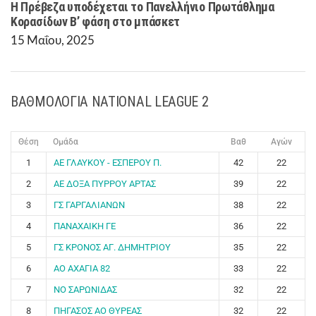
Η Πρέβεζα υποδέχεται το Πανελλήνιο Πρωτάθλημα
Κορασίδων Β’ φάση στο μπάσκετ
15 Μαΐου, 2025
ΒΑΘΜΟΛΟΓΙΑ NATIONAL LEAGUE 2
Θέση
Ομάδα
Βαθ
Αγών
1
ΑΕ ΓΛΑΥΚΟΥ - ΕΣΠΕΡΟΥ Π.
42
22
2
ΑΕ ΔΟΞΑ ΠΥΡΡΟΥ ΑΡΤΑΣ
39
22
3
ΓΣ ΓΑΡΓΑΛΙΑΝΩΝ
38
22
4
ΠΑΝΑΧΑΙΚΗ ΓΕ
36
22
5
ΓΣ ΚΡΟΝΟΣ ΑΓ. ΔΗΜΗΤΡΙΟΥ
35
22
6
ΑΟ ΑΧΑΓΙΑ 82
33
22
7
ΝΟ ΣΑΡΩΝΙΔΑΣ
32
22
8
ΠΗΓΑΣΟΣ ΑΟ ΘΥΡΕΑΣ
32
22