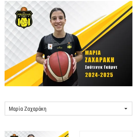
O
R
M