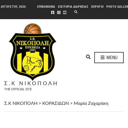
 ΑΥΓΟΎΣΤΟΥ, 2026
ΕΠΙΚΟΙΝΩΝΙΑ
ΕΙΣΙΤΗΡΙΑ ΔΙΑΡΚΕΙΑΣ
ΧΟΡΗΓΟΙ
PHOTO GALLE
E
X
P
A
N
D
S
E
A
R
C
H
E
F
MENU
O
X
R
P
M
A
N
Σ.Κ ΝΙΚΟΠΟΛΗ
D
THE OFFICIAL SITE
S
E
A
Σ.Κ ΝΙΚΟΠΟΛΗ
>
ΚΟΡΑΣΙΔΩΝ
>
Μαρία Ζαχαράκη
R
C
H
F