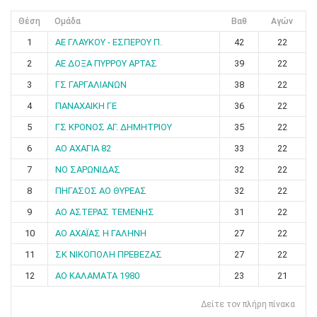
Θέση
Ομάδα
Βαθ
Αγών
1
ΑΕ ΓΛΑΥΚΟΥ - ΕΣΠΕΡΟΥ Π.
42
22
2
ΑΕ ΔΟΞΑ ΠΥΡΡΟΥ ΑΡΤΑΣ
39
22
3
ΓΣ ΓΑΡΓΑΛΙΑΝΩΝ
38
22
4
ΠΑΝΑΧΑΙΚΗ ΓΕ
36
22
5
ΓΣ ΚΡΟΝΟΣ ΑΓ. ΔΗΜΗΤΡΙΟΥ
35
22
6
ΑΟ ΑΧΑΓΙΑ 82
33
22
7
ΝΟ ΣΑΡΩΝΙΔΑΣ
32
22
8
ΠΗΓΑΣΟΣ ΑΟ ΘΥΡΕΑΣ
32
22
9
ΑΟ ΑΣΤΕΡΑΣ ΤΕΜΕΝΗΣ
31
22
10
ΑΟ ΑΧΑΪΑΣ Η ΓΑΛΗΝΗ
27
22
11
ΣΚ ΝΙΚΟΠΟΛΗ ΠΡΕΒΕΖΑΣ
27
22
12
ΑΟ ΚΑΛΑΜΑΤΑ 1980
23
21
Δείτε τον πλήρη πίνακα