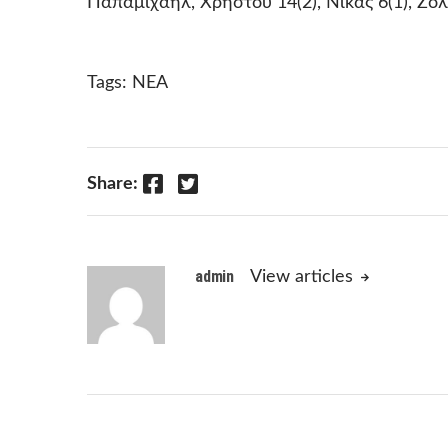
Παπαμιχαήλ, Χρήστου 14(2), Νίκας 6(1), Ζολ
Tags:
ΝΕΑ
Facebook
Twitter
Share:
admin
View articles