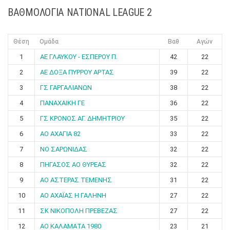
ΒΑΘΜΟΛΟΓΙΑ NATIONAL LEAGUE 2
Θέση
Ομάδα
Βαθ
Αγών
1
ΑΕ ΓΛΑΥΚΟΥ - ΕΣΠΕΡΟΥ Π.
42
22
2
ΑΕ ΔΟΞΑ ΠΥΡΡΟΥ ΑΡΤΑΣ
39
22
3
ΓΣ ΓΑΡΓΑΛΙΑΝΩΝ
38
22
4
ΠΑΝΑΧΑΙΚΗ ΓΕ
36
22
5
ΓΣ ΚΡΟΝΟΣ ΑΓ. ΔΗΜΗΤΡΙΟΥ
35
22
6
ΑΟ ΑΧΑΓΙΑ 82
33
22
7
ΝΟ ΣΑΡΩΝΙΔΑΣ
32
22
8
ΠΗΓΑΣΟΣ ΑΟ ΘΥΡΕΑΣ
32
22
9
ΑΟ ΑΣΤΕΡΑΣ ΤΕΜΕΝΗΣ
31
22
10
ΑΟ ΑΧΑΪΑΣ Η ΓΑΛΗΝΗ
27
22
11
ΣΚ ΝΙΚΟΠΟΛΗ ΠΡΕΒΕΖΑΣ
27
22
12
ΑΟ ΚΑΛΑΜΑΤΑ 1980
23
21