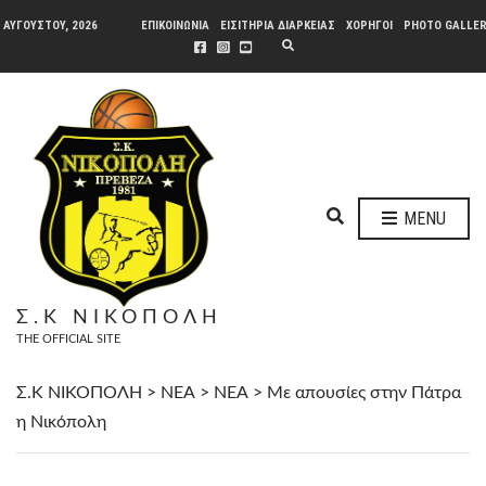
 ΑΥΓΟΎΣΤΟΥ, 2026
ΕΠΙΚΟΙΝΩΝΙΑ
ΕΙΣΙΤΗΡΙΑ ΔΙΑΡΚΕΙΑΣ
ΧΟΡΗΓΟΙ
PHOTO GALLE
E
X
P
A
N
D
S
E
A
R
C
H
E
F
MENU
O
X
R
P
M
A
N
Σ.Κ ΝΙΚΟΠΟΛΗ
D
THE OFFICIAL SITE
S
E
A
Σ.Κ ΝΙΚΟΠΟΛΗ
>
ΝΕΑ
>
ΝΕΑ
>
Με απουσίες στην Πάτρα
R
η Νικόπολη
C
H
F