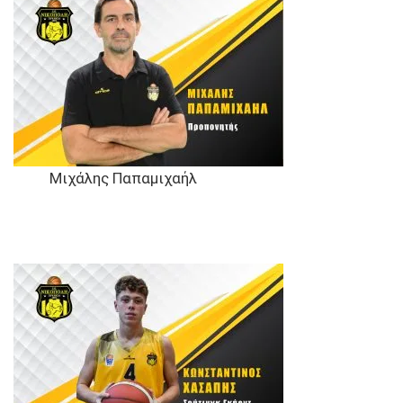
Μιχάλης Παπαμιχαήλ