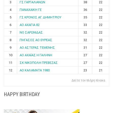
3
ΓΣ ΓΑΡΓΑΛΙΑΝΩΝ
38
22
4
ΠΑΝΑΧΑΙΚΗ ΓΕ
36
22
5
ΓΣ ΚΡΟΝΟΣ ΑΓ. ΔΗΜΗΤΡΙΟΥ
35
22
6
ΑΟ ΑΧΑΓΙΑ 82
33
22
7
ΝΟ ΣΑΡΩΝΙΔΑΣ
32
22
8
ΠΗΓΑΣΟΣ ΑΟ ΘΥΡΕΑΣ
32
22
9
ΑΟ ΑΣΤΕΡΑΣ ΤΕΜΕΝΗΣ
31
22
10
ΑΟ ΑΧΑΪΑΣ Η ΓΑΛΗΝΗ
27
22
11
ΣΚ ΝΙΚΟΠΟΛΗ ΠΡΕΒΕΖΑΣ
27
22
12
ΑΟ ΚΑΛΑΜΑΤΑ 1980
23
21
Δείτε τον πλήρη πίνακα
HAPPY BIRTHDAY