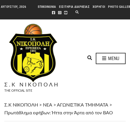
 ΑΥΓΟΎΣΤΟΥ, 2026
ΕΠΙΚΟΙΝΩΝΙΑ
ΕΙΣΙΤΗΡΙΑ ΔΙΑΡΚΕΙΑΣ
ΧΟΡΗΓΟΙ
PHOTO GALLE
E
X
P
A
N
D
S
E
A
R
C
H
E
F
MENU
O
X
R
P
M
A
N
Σ.Κ ΝΙΚΟΠΟΛΗ
D
THE OFFICIAL SITE
S
E
A
Σ.Κ ΝΙΚΟΠΟΛΗ
>
ΝΕΑ
>
ΑΓΩΝΙΣΤΙΚΑ ΤΜΗΜΑΤΑ
>
R
Πρωτάθλημα εφήβων: Ήττα στην Άρτα από τον ΒΑΟ
C
H
F