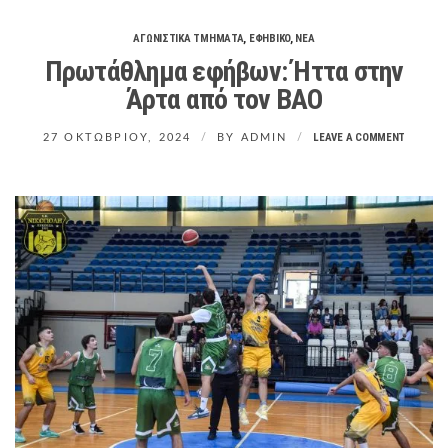
O
R
ΑΓΩΝΙΣΤΙΚΑ ΤΜΗΜΑΤΑ
,
ΕΦΗΒΙΚΟ
,
ΝΕΑ
M
Πρωτάθλημα εφήβων: Ήττα στην
Άρτα από τον ΒΑΟ
LEAVE A COMMENT
27 ΟΚΤΩΒΡΊΟΥ, 2024
BY
ADMIN