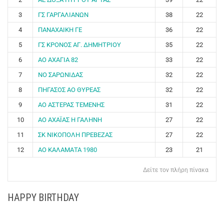
3
ΓΣ ΓΑΡΓΑΛΙΑΝΩΝ
38
22
4
ΠΑΝΑΧΑΙΚΗ ΓΕ
36
22
5
ΓΣ ΚΡΟΝΟΣ ΑΓ. ΔΗΜΗΤΡΙΟΥ
35
22
6
ΑΟ ΑΧΑΓΙΑ 82
33
22
7
ΝΟ ΣΑΡΩΝΙΔΑΣ
32
22
8
ΠΗΓΑΣΟΣ ΑΟ ΘΥΡΕΑΣ
32
22
9
ΑΟ ΑΣΤΕΡΑΣ ΤΕΜΕΝΗΣ
31
22
10
ΑΟ ΑΧΑΪΑΣ Η ΓΑΛΗΝΗ
27
22
11
ΣΚ ΝΙΚΟΠΟΛΗ ΠΡΕΒΕΖΑΣ
27
22
12
ΑΟ ΚΑΛΑΜΑΤΑ 1980
23
21
Δείτε τον πλήρη πίνακα
HAPPY BIRTHDAY