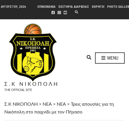
 ΑΥΓΟΎΣΤΟΥ, 2026
ΕΠΙΚΟΙΝΩΝΙΑ
ΕΙΣΙΤΗΡΙΑ ΔΙΑΡΚΕΙΑΣ
ΧΟΡΗΓΟΙ
PHOTO GALLE
E
X
P
A
N
D
S
E
A
R
C
H
E
F
MENU
O
X
R
P
M
A
N
Σ.Κ ΝΙΚΟΠΟΛΗ
D
THE OFFICIAL SITE
S
E
A
Σ.Κ ΝΙΚΟΠΟΛΗ
>
ΝΕΑ
>
ΝΕΑ
>
Τρεις απουσίες για τη
R
Νικόπολη στο παιχνίδι με τον Πήγασο
C
H
F