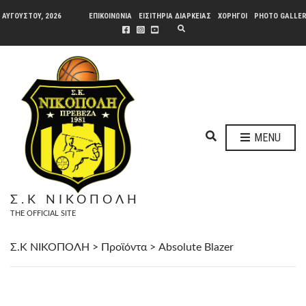
 ΑΥΓΟΎΣΤΟΥ, 2026
ΕΠΙΚΟΙΝΩΝΙΑ
ΕΙΣΙΤΗΡΙΑ ΔΙΑΡΚΕΙΑΣ
ΧΟΡΗΓΟΙ
PHOTO GALLE
E
X
P
A
N
D
S
E
A
R
C
H
E
F
MENU
O
X
R
P
M
A
N
Σ.Κ ΝΙΚΟΠΟΛΗ
D
THE OFFICIAL SITE
S
E
A
Σ.Κ ΝΙΚΟΠΟΛΗ
>
Προϊόντα
>
Absolute Blazer
R
C
H
F